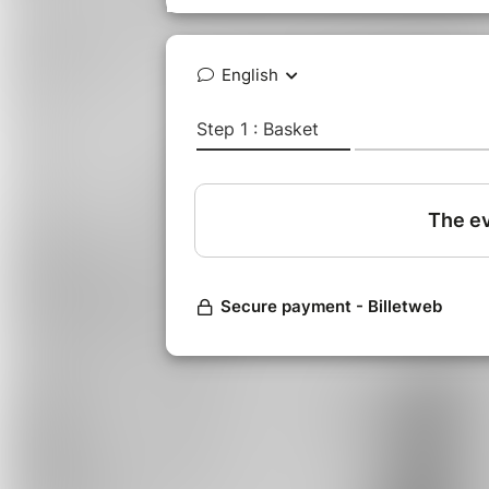
Cliquez sur les images à droite po
mexicaine et le déroulement de l
Toutes les informations ici