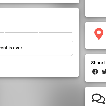
ur voir l'affiche de la soirée
a soirée!
Share t