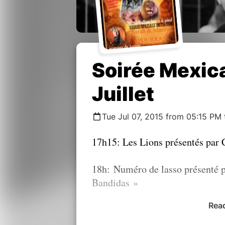
Soirée Mexica
Juillet
Tue Jul 07, 2015 from 05:15 PM
17h15: Les Lions présentés par 
18h: Numéro de lasso présenté 
Bandidas »
Rea
18h15-20h: Initiation au lasso à 