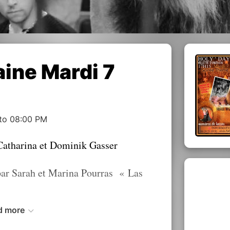
ine Mardi 7
 to 08:00 PM
Catharina et Dominik Gasser
par Sarah et Marina Pourras « Las
d more
pied au cours de la soirée à thème