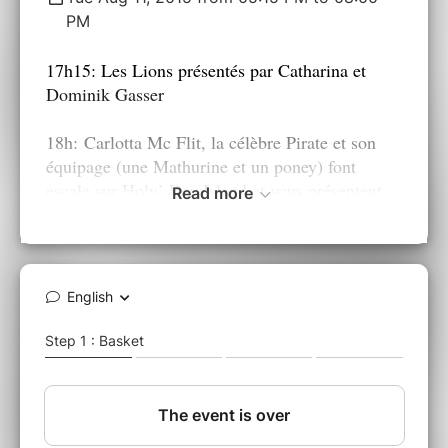
PM
17h15: Les Lions présentés par Catharina et
Dominik Gasser
18h:
Carlotta Mc Flit, la célèbre Pirate et son
équipage (une Mathurine et un poney) font
escale sur Holy’ Day Island et vous présentent
Read more
un numéro un peu déjanté :
« Mesdames et Messieurs on veut votre or ! »
18h15-20h: Grande chasse aux trésors de
Pirates
au cours de la soirée à thème.
Cliquez sur les images à droite pour voir
l'affiche de la soirée Pirate et le déroulement de
la soirée!
Toutes les informations ici