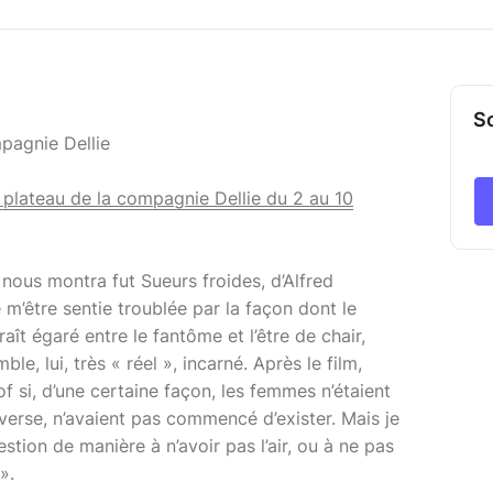
So
pagnie Dellie
 plateau de la compagnie Dellie du 2 au 10
 nous montra fut Sueurs froides, d’Alfred
m’être sentie troublée par la façon dont le
t égaré entre le fantôme et l’être de chair,
e, lui, très « réel », incarné. Après le film,
f si, d’une certaine façon, les femmes n’étaient
nverse, n’avaient pas commencé d’exister. Mais je
estion de manière à n’avoir pas l’air, ou à ne pas
 ».