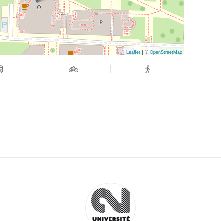
| ©
Leaflet
OpenStreetMap