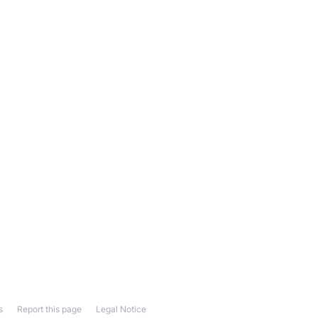
s
Report this page
Legal Notice