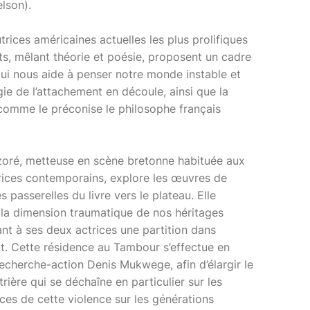
lson).
rices américaines actuelles les plus prolifiques
rits, mêlant théorie et poésie, proposent un cadre
 qui nous aide à penser notre monde instable et
ie de l’attachement en découle, ainsi que la
comme le préconise le philosophe français
zoré, metteuse en scène bretonne habituée aux
urices contemporains, explore les œuvres de
 passerelles du livre vers le plateau. Elle
à la dimension traumatique de nos héritages
ant à ses deux actrices une partition dans
ort. Cette résidence au Tambour s’effectue en
recherche-action Denis Mukwege, afin d’élargir le
ière qui se déchaîne en particulier sur les
es de cette violence sur les générations