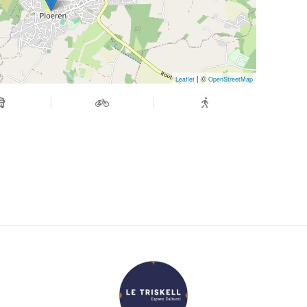
| ©
Leaflet
OpenStreetMap