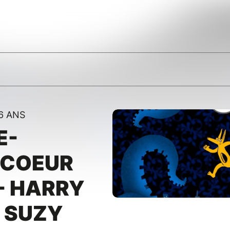
6 ANS
E-
"COEUR
- HARRY
 SUZY