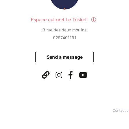
Espace culturel Le Triskell
3 rue des deux moulins
0297401191
Send a message
Contact u