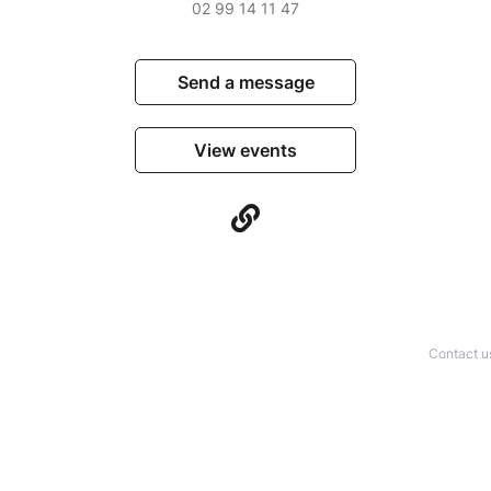
02 99 14 11 47
Send a message
View events
Contact u