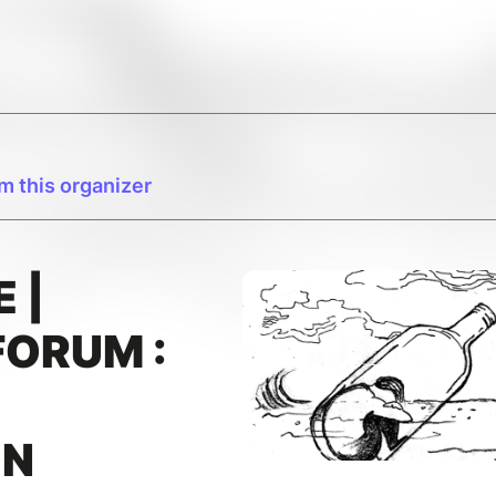
m this organizer
 |
FORUM :
ON