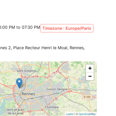
6:00 PM to 07:30 PM
Timezone : Europe/Paris
nes 2, Place Recteur Henri le Moal, Rennes,
+
−
| ©
Leaflet
OpenStreetMap