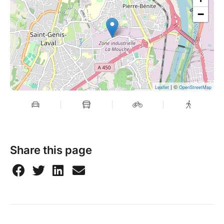
−
| ©
Leaflet
OpenStreetMap
Share this page