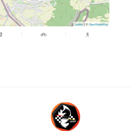
| ©
Leaflet
OpenStreetMap