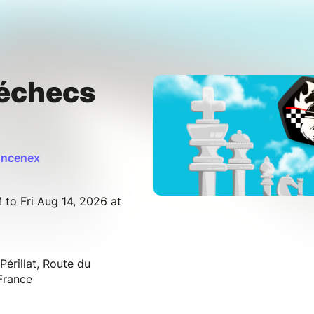
'échecs
oncenex
 to Fri Aug 14, 2026 at
Périllat, Route du
France