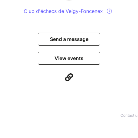
Club d'échecs de Veigy-Foncenex
Send a message
View events
Contact u