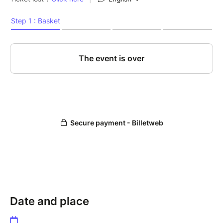
• 20 JUILLET : Marylou, Émilie et Lilou en Heels
• 27 JUILLET : Matt, Julie et Léa.R en Commercial
de 13h30 à 18h30 tous les jours
Date and place