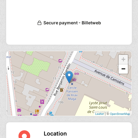
+
−
| ©
Leaflet
OpenStreetMap
Location