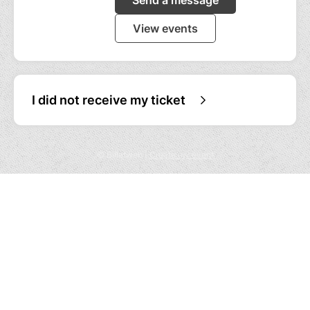
Send a message
View events
I did not receive my ticket
© Billetweb |
Create my event