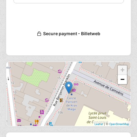
+
−
| ©
Leaflet
OpenStreetMap