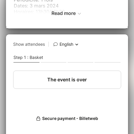
Dates: 3 mars 2024
Horaires: 13h30/16h30
Read more
Adresse: Avenue de la gare, 31120 Roques
(Parking de la salle des fêtes)
Tous niveaux
Nous sommes invitées par l'association KA
DANSE à Roques
DESCRIPTION
C'est un stage très swing/jazzy que nous vous
proposons durant 3h! Après un échauffement,
vous apprendrez une chorégraphie qui vous
fera voyager dans les années 30 aux Etats-
Unis. Pour ce stage une cane et un chapeau
vous seront prêtés.
En quelques mots un stage: top hat, swing,
chapeau cane, jazzy, broadway
A QUI S'ADRESSE CE STAGE?
Ce stage s'adresse à dans amatrices
passionnées de danse ou des femmes qui