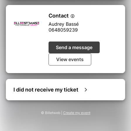
Contact
Audrey Bassé
0648059239
Send a message
View events
I did not receive my ticket
© Billetweb |
Create my event