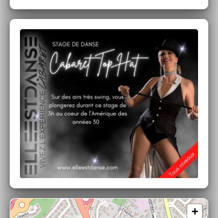
souhaitent tout simplement découvrir un
nouvel univers.
TARIF:
49€
Billets non échangeables et non
remboursables sous aucune condition
Nous contacter pour:
Paiement par CHEQUES VACANCES
+