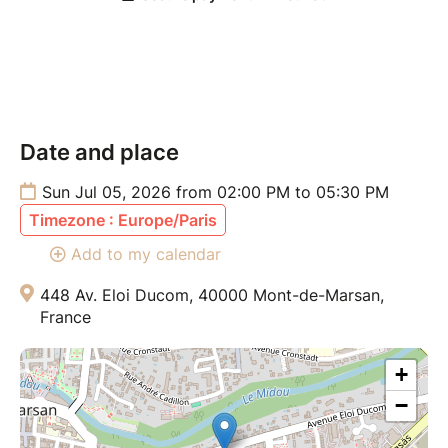
l’aise, les talons ne sont pas obligatoires pour le
Heels !
TARIFS
1 cours : 20€
2 cours : 30€
Date and place
⚠ Places limitées
Sun Jul 05, 2026 from 02:00 PM to 05:30 PM
Timezone : Europe/Paris
Pour toute question : MP Instagram @emydrrc
Add to my calendar
448 Av. Eloi Ducom, 40000 Mont-de-Marsan,
France
+
−