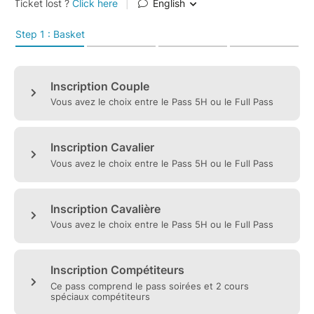
115 € 125 €
Pass 5H Couple 95 €
105 € 115 €
Pass Compétiteurs 65 €
75 € 85 €
Pass Soirées : Il comprend l'accès au cours du
vendredi soir et aux 2 soirées.
Pass 5H : Il comprend le Pass Soirées et les cours de
la danse choisie sur 1 niveau ainsi que les ateliers en
Solo.
Full Pass (8H) : Il comprend le Pass Soirées et à 2
niveaux d'une même danse, ou 1 niveau dans chaque
danse.
Pass compétiteurs : Il comprend le Pass soirées et 2H
de cours spéciaux compétiteurs. Merci de nous
envoyer par mail votre licence.