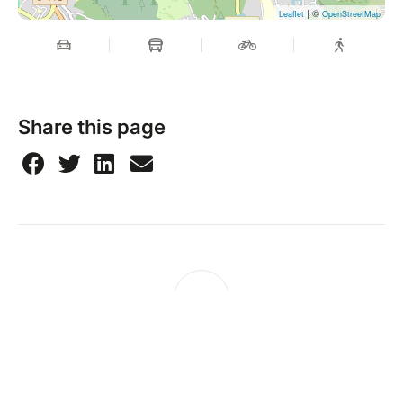
| ©
Leaflet
OpenStreetMap
Share this page
Mambocha
971 route des quatre saisons, 13190, Allauch, France