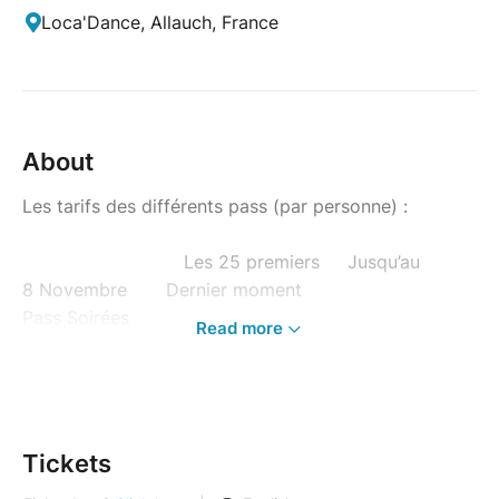
Loca'Dance, Allauch, France
About
Les tarifs des différents pass (par personne) :
Les 25 premiers Jusqu’au
8 Novembre Dernier moment
Pass Soirées
Read more
25 € 30 €
Full pass Solo 149 €
159 € 169 €
Full pass Couple 135 €
145 € 155 €
Tickets
Pass 5H Solo 105 €