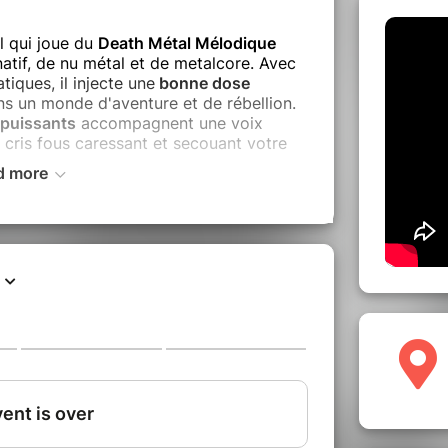
l qui joue du
Death Métal Mélodique
natif, de nu métal et de metalcore. Avec
tiques, il injecte une
bonne dose
ans un monde d'aventure et de rébellion.
 puissants
accompagnent une voix
cris fous caressant et secouant votre
d more
s des groupes comme In Flames, The
ey, Lamb of God.
Pablo 'Ror' et Tiko Martinez (ex-
aujourd’hui composé de cinq membres
harisme sur scène, leur musique
leurs fans. Depuis le début,
SynlakrosSS
s dans le monde entier.
krosS”
- en 2013 leur premier album
t les singles comme "Wish I Had An
en 2015.
és gagnants du concours GRANITO ROCK