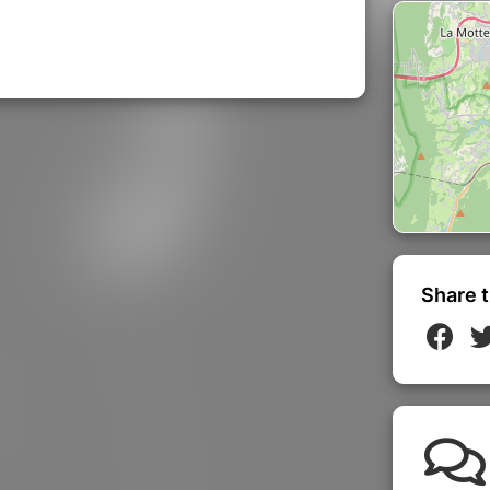
tte victoire leur a permis de recevoir
ont pu partager la scène avec des
A IMANA et ANGELUS APATRIDA.
For A Forajido', disponible depuis le
llentes critiques du monde entier. Cet
rière qui leur a permis de partager la
onaux THE AGONIST et JINJER lors de
AL FEAR au Granito Rock Festival.
'Revelation Band of the Year', 'Best
 Music Video' par la presse nationale et
Share t
ce Murder', son troisième album qui mêle
isme et sensualité dans ses chansons.
 album, SynlakrosS a été en tournée au
de Galles.
andémie, les dates qui étaient prévues
n Suisse, en Allemagne et en Belgique
pation au festival MISE OPEN AIR où ils
 groupes comme VADER , DESTRUCTION,
bien d'autres a été reporté à juin