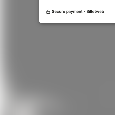
FESTIVAL dans la section Métal. Ce
une reconnaissance nationale. Ils 
groupes tels que SARATOGA, VIT
Leur deuxième album 'Death Bullets 
26 mai 2016, reçoit toujours d'exce
album est un tournant dans leur car
scène avec les groupes internati
leurs tournées espagnoles et PRIM
Grâce à ce travail, ils ont été élus 
Album', 'Best Album Cover' et 'Best
internationale.
L'évolution se poursuit avec 'Mali
horreur surnaturel, violence, satan
Sorti le 16 octobre 2018, avec cet
Portugal, en Angleterre et au Pays 
Malheureusement, en raison de la p
pour le printemps-été en France, e
ont dû être annulées. Leur partici
vont partager la scène avec des
GRAVE DIGGER, BURNING WITCHS et 