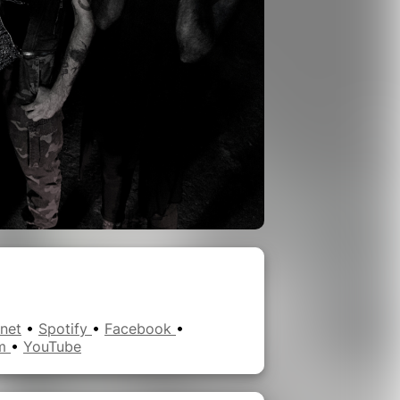
rnet
•
Spotify
•
Facebook
•
am
•
YouTube