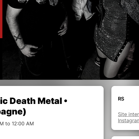
c Death Metal •
RS
pagne)
Site inte
Instagr
M to 12:00 AM