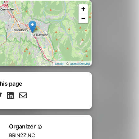
+
−
| ©
Leaflet
OpenStreetMap
his page
Organizer
BRIN2ZINC