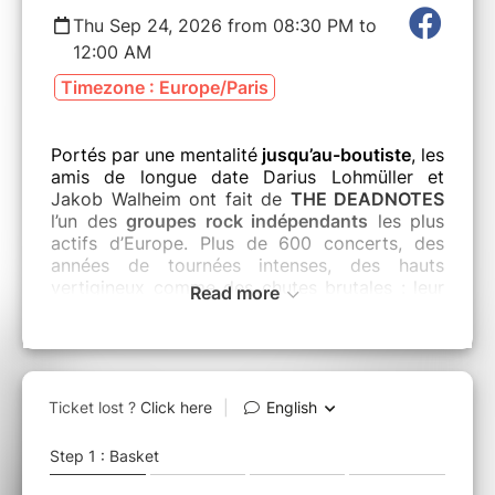
Thu Sep 24, 2026 from 08:30 PM to
12:00 AM
Timezone : Europe/Paris
Portés par une mentalité
jusqu’au-boutiste
, les
amis de longue date Darius Lohmüller et
Jakob Walheim ont fait de
THE DEADNOTES
l’un des
groupes rock indépendants
les plus
actifs d’Europe. Plus de 600 concerts, des
années de tournées intenses, des hauts
vertigineux comme des chutes brutales : leur
Read more
parcours est celui d’
un rock vécu, brûlé,
essentiel.
Avec
Rock ’n’ Roll Saviour
(2025 – Grand Hotel
van Cleef), produit par Bob Cooper, le duo
affirme enfin
son son signature
. Un disque qui
réactualise l’héritage du rock’n’roll des années
80
(Tom Petty, Huey Lewis) pour aujourd’hui :
volumes élevés, émotions à nu, refrains