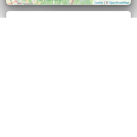
| ©
Leaflet
OpenStreetMap
Share this page
Organizer
BRIN DE ZINC
Send a message
View events
I did not receive my ticket