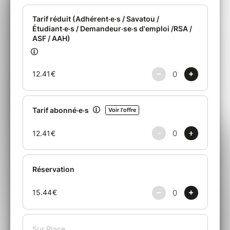
euphorisants
et
textes d’une sincérité
désarmante.
L’album raconte la chute, la reconstruction,
l’addiction, l’amour, la fuite et le renouveau,
avec une conviction simple mais puissante :
le
rock’n’roll peut sauver
. Non pas comme un
cliché, mais comme une force réelle, capable
de relever, de guider et de donner un sens au
chaos.
Un disque intense, lumineux et combatif, à
l’image de
THE DEADNOTES
: un groupe pour
qui la musique n’est pas une option, mais une
raison de tenir debout.