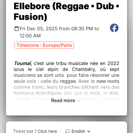
Ellebore (Reggae • Dub •
Fusion)
Fri Dec 05, 2025 from 08:30 PM to
12:00 AM
Timezone : Europe/Paris
Toumaï
, c’est une tribu musicale née en 2022
sous le ciel alpin de Chambéry, où sept
musiciens se sont unis pour faire résonner une
seule voix : celle du
reggae
. Avec le
new roots
comme tronc, leurs branches s’étirent vers des
horizons éclectiques
tels que le
rock
, le
dub
,
la
funk
et la
soul
. Chaque membre y dépose
Read more
sa couleur, et c’est cette alchimie qui donne au
groupe son style..
Fin 2023, ils capturent l’essence de leur
énergie avec une première maquette