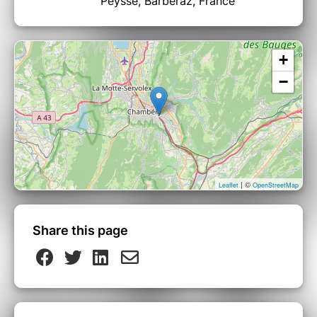
Peysse, Barberaz, France
+
−
| ©
Leaflet
OpenStreetMap
Share this page