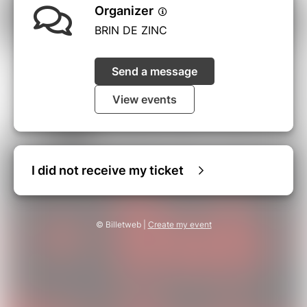
Organizer
BRIN DE ZINC
Send a message
View events
I did not receive my ticket
© Billetweb |
Create my event