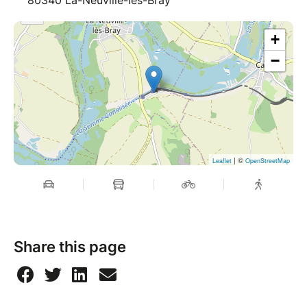
80340 La-Neuville-lès-Bray
+
−
| ©
Leaflet
OpenStreetMap
Share this page