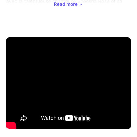
avec la talentueuse chanteuse Sheesha Rose et sa
Read more
voix envoûtante, une présence scénique captivante
qui vous transportera. Un moment intense à vivre et
partager à travers les plus grands succès de Tina
Turner.
Sheesha Rose, chanteuse professionnelle depuis plus
de 15 ans, rend hommage à Tina Turner en
interprétant les plus grands succès de son répertoire.
Sheesha déploie dans ce show d’1h30 toute son
énergie explosive au service d’une icône qui l’a
tellement inspirée ! Elle est accompagnée de ses
musiciens et choristes pour un live digne des
concerts emblématiques de la star !