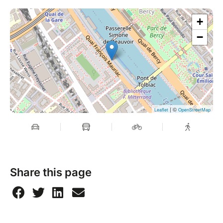
+
−
| ©
Leaflet
OpenStreetMap
Share this page