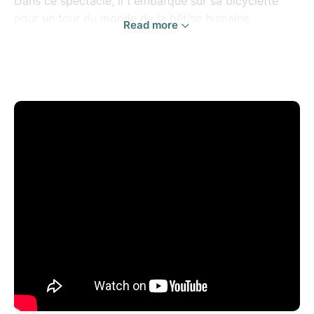
Dans ce spectacle, il t'embarque sur sa bicyclette
pour un tour du monde de la bêtise humaine.
Read more
Ça va parler voyages, Bobos, quête de sens ou
musée des esclaves.
Parce que oui on peut rire de tout !
Et puisque les spectateurs sont comme des RH, ils
veulent des références comme s'ils faisaient leur
marché sur Linkedin, voici quelques références :
Tristan a fait 3 fois le festival de Montreux + la
tournée des Zéniths.
Il a fait des chroniques sur Rire et Chansons et
Couleur 3 (Radio Suisse)
Premières parties de Verino, Mathieu Madenian,
Thomas VDB.
Son plateau, Le Mokiri, est devenu un des plateaux
d'humour les plus reconnus en France.