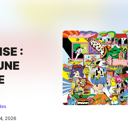
SE :
'UNE
E
des
14, 2026