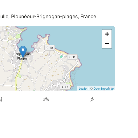
ulle, Plounéour-Brignogan-plages, France
+
−
| ©
Leaflet
OpenStreetMap