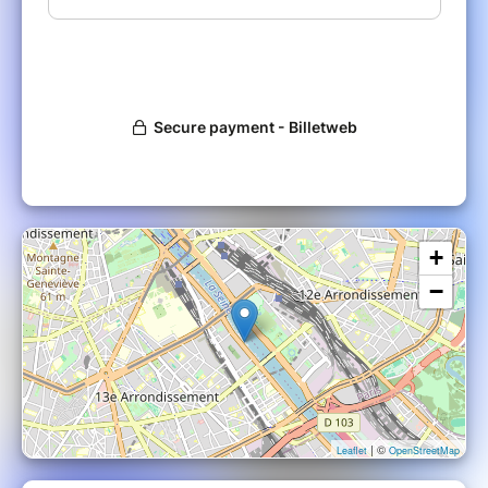
ou encore la guitare électrique des Velvet
Underground.
+
−
| ©
Leaflet
OpenStreetMap