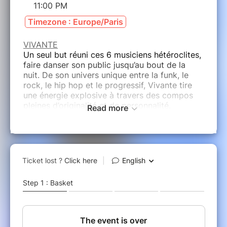
11:00 PM
Timezone : Europe/Paris
VIVANTE
Un seul but réuni ces 6 musiciens hétéroclites,
faire danser son public jusqu’au bout de la
nuit. De son univers unique entre la funk, le
rock, le hip hop et le progressif, Vivante tire
une énergie explosive à travers des compos
pleines d’originalité et de personnalité.
Read more
SOS CITIZEN
Sous les feux des réverbères parisiens, Alan,
Louise et Bruno, amoureux de la pop culture
vintage et du groove opiacé, dansent dans la
nuit. De la frénésie, naît SOS Citizen, le projet
d’une musique fraîche qui marie, non sans
malice, les codes du rock ‘n’ roll à des accords
jazzy subtiles, et qui s’écoute et s’apprécie à
travers les prismes psychédéliques de Tame
Impala, les envolées lyriques de Lana Del Rey