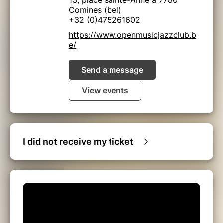
13, place sainte-Anne à 7780
Comines (bel)
+32 (0)475261602
https://www.openmusicjazzclub.b
e/
Send a message
View events
I did not receive my ticket