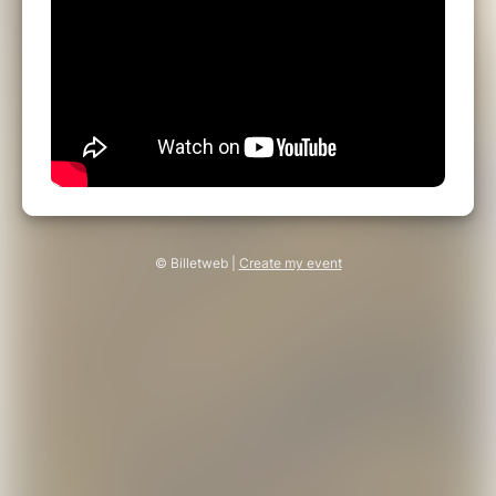
© Billetweb |
Create my event