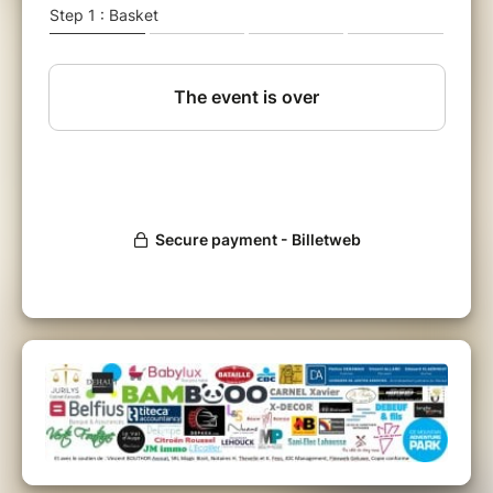
Un duo qui électrise les scènes européennes
avec un style sans compromis, entre Nitzer
Ebb et Front 242. Beats puissants, textes en
français, guitares incisives : leur Vaudou
Électrique est une vraie claque pour les
amateurs d’EBM et d’électro-indus.
Deux univers, deux énergies, une même
passion pour la scène !