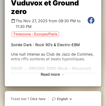
Vuduvox et Ground
zero
Thu Nov 27, 2025 from 08:30 PM to
11:30 PM
Timezone : Europe/Paris
Soirée Dark : Rock 90’s & Electro-EBM
Une nuit intense au Club de Jazz de Comines,
entre riffs sombres et beats hypnotiques.
20h30 → GROUND ZERO (Rock – Mouscron)
Quatuor rock mouscronnois, aux compositions
Read more
originales inspirées des années 90. Leur
énergie brute et leurs riffs rappellent l’intensité
de Smashing Pumpkins, Nirvana ou encore
Pearl Jam.
22h00 → VUDUVOX (Electro-EBM franco-
belge)