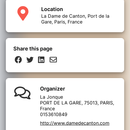
Location
Pour leur premier EP, Angus et Joseph ont
travaillé tout 2018 pour l’écrire et le produire,
La Dame de Canton, Port de la
avec en avant des thèmes chers à la jeunesse :
Gare, Paris, France
la rébellion, l’hypocrisie, la liberté, la solitude,
la folie… Le tout mis en musique dans une
intense énergie incontrôlable. Attention, à
deux, ils font du bruit comme quatre !
Share this page
Ils reviennent encore plus fort avec un second
EP “Let’s Do Porn”, enregistré cette fois-ci
avec Arnaud Bascuñana au Studio 180 et
encore et toujours masterisé par Brian Lucey !
En bref, du lourd ! La sortie est prévue le 7 mai
chez Tadam Records, à découvrir d’urgence !
Organizer
La Jonque
PORT DE LA GARE, 75013, PARIS,
France
0153610849
http://www.damedecanton.com