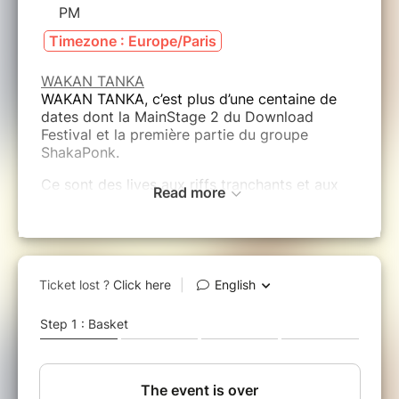
PM
Timezone : Europe/Paris
WAKAN TANKA
WAKAN TANKA, c’est plus d’une centaine de
dates dont la MainStage 2 du Download
Festival et la première partie du groupe
ShakaPonk.
Ce sont des lives aux riffs tranchants et aux
Read more
mélodies pop taillées aussi bien pour les
grandes scènes que les bars qui respirent
l’énergie rock. S’inspirant de l’imagerie
Amérindienne, la formation voyage dans
l’univers du stoner, du rock électronique et des
claviers donnant ainsi vie à une musique
organique et mescalinienne..
Après deux premiers EP, Animals In Progress
(2016) et River (2019) écrit en trio, le groupe
vient d’accueillir un quatrième membre pour
arpenter les plateaux et écumer les salles.