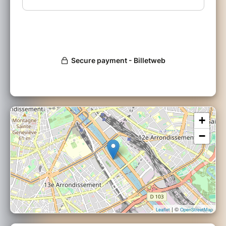
CAPTAIN OBVIOUS
Captain Obvious, du Power Rock porté par un
duo guitare ou basse / chant, et batterie, a
présenté en 2019 son premier EP «Let It Burn».
Cette production est distribuée par Wagram et
a été enregistrée à Nashville (Etats-Unis) dans
les studios Sputnik Sound (The Inspector
Cluzo, The Raconteurs, Black Rebel
Motorcycle Club), et masterisé par Brian
Lucey (Royal Blood, The Black Keys, Arctic
Monkeys), pour un rendu des plus
+
professionnels, et qu’ils ont pu mettre en
−
pratique dans différentes salles parisiennes, du
Supersonic à la Boule Noire..
Le duo de frères de Captain Obvious est
certes jeune, 20 et 22 ans, mais joue ensemble
dans des groupes depuis près de 10 ans, une
vie dédiée à la musique. Leurs influences vont
dans tous les sens, de Rage Against the
| ©
Leaflet
OpenStreetMap
Machine à Royal Blood, en passant par les
Beastie Boys, Slaves et les White Stripes !