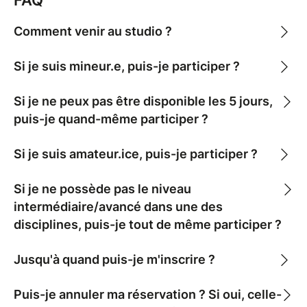
artiste guest.
Comment venir au studio ?
Le dialogue entre les esthétiques et la rencontre des
parcours artistiques sont au cœur du projet de la
Si je suis mineur.e, puis-je participer ?
compagnie. Ces invitations constituent un temps
privilégié de partage et de transmission entre les
Si je ne peux pas être disponible les 5 jours,
artistes invités
puis-je quand-même participer ?
et les participants et participantes.
Si je suis amateur.ice, puis-je participer ?
PUBLIC CONCERNÉ
Le workshop s’adresse aux danseur.ses amateur.ices
Si je ne possède pas le niveau
(niveau avancé) ou en voie de professionalisation
intermédiaire/avancé dans une des
et requiert un très bon niveau de danse. Le nombre
disciplines, puis-je tout de même participer ?
de places est limité pour permettre un confort de
travail.
Jusqu'à quand puis-je m'inscrire ?
MOYENS ET MÉTHODES PÉDAGOGIQUES
Puis-je annuler ma réservation ? Si oui, celle-
La formation se déroule en studio. Elle permet une