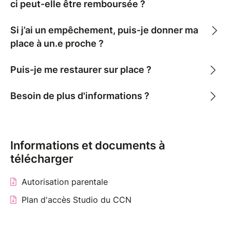
ci peut-elle être remboursée ?
pratique collective de recherche, d’improvisation et
d’exploration corporelle.
Si j’ai un empêchement, puis-je donner ma
place à un.e proche ?
PLANNING
Du lundi 24 août au vendredi 28 août 2026
Puis-je me restaurer sur place ?
Lundi 24.08 : 9h30 - 13h et 14h à 17h30 - Mehdi
Kerkouche (toute la journée)
Besoin de plus d'informations ?
Mardi 25.08 : 9h30 - 13h (Mehdi Kerkouche) | 14h -
16h30 (Alice Lemonnier - électro)
Mercredi 26.08 : 9h30 - 13h (Mehdi Kerkouche) | 14h
- 16h30 (MaMSoN - house)
Informations et documents à
Jeudi 27.08 : 9h30 - 13h (Mehdi Kerkouche) | 14h -
télécharger
16h30 (Grichka - krump)
Vendredi 28.08 : 9h30 - 13h (Mehdi Kerkouche) | 14h
Autorisation parentale
- 16h30 (Grâce Tala - rolento)
Plan d'accès Studio du CCN
Durée : 5 jours
Lieu : Studio du CCN de Créteil et du Val-de-Marne -