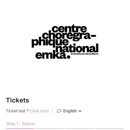
1 rue Charpy 94000 Créteil
Tarifs : 350€ | 300€ (10 premières inscriptions)
MODALITÉS D’INSCRIPTION
- La présence sur les 5 jours est nécessaire et
indispensable.
- Le workshop est UNIQUEMENT ouvert aux
danseur.ses amateur.ices (niveau avancé) ou en voie
de professionalisation.
Tickets