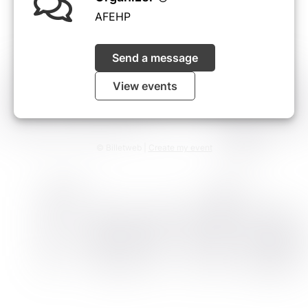
AFEHP
Send a message
View events
© Billetweb |
Create my event