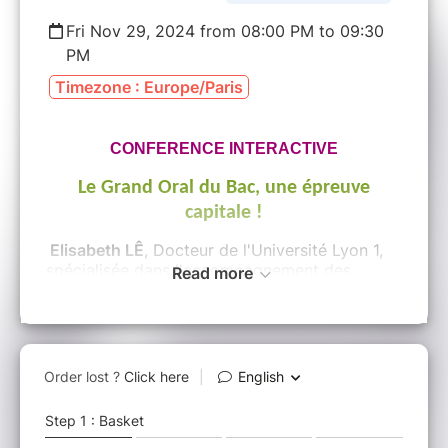
Fri Nov 29, 2024 from 08:00 PM to 09:30
PM
Timezone : Europe/Paris
CONFERENCE INTERACTIVE
Le Grand Oral du Bac, une épreuve
capitale !
Elisabeth LÊ
, Docteur de l'Université Lyon 1,
spécialisée dans l'accompagnement des
Read more
jeunes à Haut Potentiel partage son
expérience et répond à toutes vos questions.
Une conférence pour informer des modalités
du Bac et de son Grand Oral pour éviter les
erreurs devant le jury. La présence des
lycéen(ne)s est conseillée.
Dès le 2 janvier 2025, un stage pour les