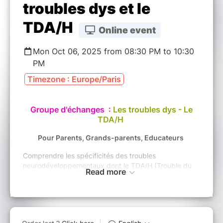
troubles dys et le
TDA/H
Online event
Mon Oct 06, 2025 from 08:30 PM to 10:30
PM
Timezone : Europe/Paris
Groupe d'échanges :
Les troubles dys - Le
TDA/H
Pour Parents, Grands-parents, Educateurs
Comprendre les spécificités des troubles
neurodéveloppementaux dont le TDA/H (Trouble du
Read more
déficit de l'attention avec ou sans hyperactivité).
Le but : - Echanger des expériences et des conseils
pratiques - Découvrir des stratégies éducatives et
pédagogiques adaptées - Briser l'isolement et trouver