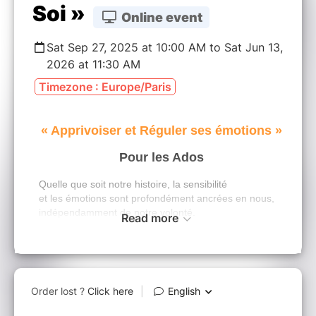
Soi »
Online event
Sat Sep 27, 2025 at 10:00 AM to Sat Jun 13,
2026 at 11:30 AM
Timezone : Europe/Paris
« Apprivoiser et Réguler ses émotions »
Pour les Ados
Quelle que soit notre histoire, la sensibilité
et les émotions sont profondément ancrées en nous,
indépendamment de notre volonté.
Read more
Se sentir différent, doté(e) d'une empathie
émotionnelle, parfois submergé(e), trop réactif(ve), trop
réceptif(ve) au plan émotionnel …
Comment maitriser
ses fluctuations émotionnelles, les comprendre, les
accepter ? Quel bénéfice en retirer pour son
épanouissement personnel ? Comment s’affirmer ? …