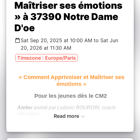
Maîtriser ses émotions
» à 37390 Notre Dame
D'oe
Sat Sep 20, 2025 at 10:00 AM to Sat Jun
20, 2026 at 11:30 AM
Timezone : Europe/Paris
« Comment Apprivoiser et Maîtriser ses
émotions »
Pour les jeunes dès le CM2
Atelier
animé par Ludovic BOURDIN, coach-
éducateur
Read more
(possibilité d'inscription en cours d'année se
renseigner auprès de contact@afehp.org)