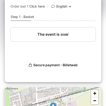
Quelle que soit notre histoire, la sensibilité
et les émotions sont profondément ancrées en nous,
indépendamment de notre volonté.
Se sentir différent, doté(e) d'une empathie
émotionnelle, parfois submergé(e), trop réactif(ve), trop
réceptif(ve) au plan émotionnel …
Comment maitriser ses fluctuations émotionnelles, les
comprendre, les accepter ? Quel bénéfice en retirer
pour son épanouissement personnel ? Comment
s’affirmer ? …
Nous proposons aux jeunes des moments d’échanges,
de partages pour créer des liens, réfléchir et prendre du
recul sur des situations du quotidien, sur les relations
avec les autres, sur son propre comportement.
Ces ateliers permettent de se sentir moins seul(e),
moins isolé(e) avec ses particularités. Ambiance
+
décontractée entre jeunes propice à retrouver confiance
et estime de soi.
−