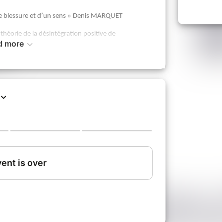
une blessure et d’un sens » Denis MARQUET
 théorie de la désintégration positive de
d more
ole et de confidentialité, cette rencontre entre
'un thérapeute, est l’occasion de partager ses vécus,
 et de bénéficier de l’expérience de chacun(e).
 un moment de détente.
il le désire