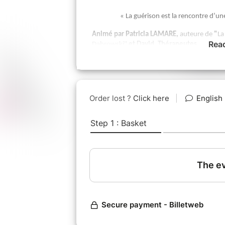
« La guérison est la rencontre d’
Animé par Patricia LAMARE,
auteure de
"
La
Rea
Dabrowski"
et David, Thérapeutes
Dans un esprit d'écoute, de respect de la par
adultes HPI, en présence à la fois d'une et d
ses compréhensions communes ou différentes
Un temps pour se ressourcer et s'octroyer
Chacun(e) sera invité(e) à prendre la parole s'