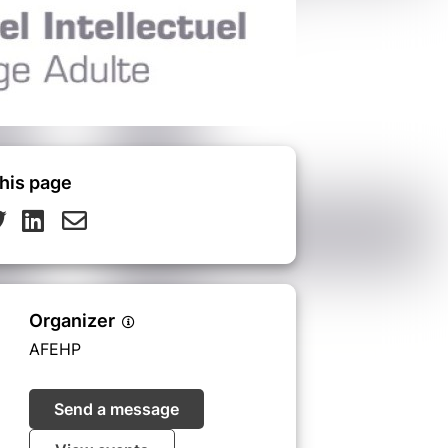
his page
Organizer
AFEHP
Send a message