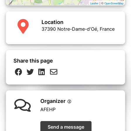
| ©
Leaflet
OpenStreetMap
Location
37390 Notre-Dame-d'Oé, France
Share this page
Organizer
AFEHP
Send a message