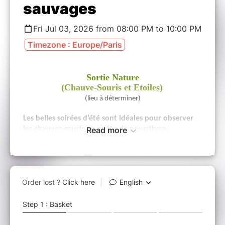
sauvages
Fri Jul 03, 2026 from 08:00 PM to 10:00 PM
Timezone : Europe/Paris
Sortie Nature
(Chauve-Souris et Etoiles)
(lieu à déterminer)
Les belles soirées d’été sont idéales pour observer
les chauves-souris en quête de nourriture.
Read more
Grâce à un appareil transcrivant les ultrasons, nous
tenterons de repérer les ‘habitants sauvages
nocturnes’.
Sortie réservée aux membres de l'AFEHP