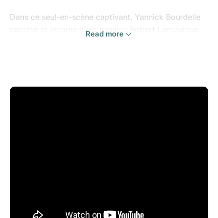
Dans ce seul-en-scène captivant, Yannick Bourdelle
raconte et incarne avec passion Robert Lamoureux,
Read more
figure emblématique du comique des années 50 et
précurseur du stand-up. Le spectacle retrace 50 ans
de carrière, de ses débuts au music-hall en 1949
jusqu'à ses nominations aux Molières dans les années
90, en passant par ses succès populaires tels que «
Papa, Maman, la Bonne et Moi », « La chasse au
canard » et « La 7ème compagnie » …
Une performance sincère, ponctuée d'anecdotes, de
photos, de vidéos et de textes originaux de
Lamoureux, offrant une plongée émouvante dans
l'univers de cet artiste complet. Ce spectacle, salué
pour sa justesse et son émotion, ravira tant les
nostalgiques que les amateurs de théâtre
contemporain. Une véritable déclaration d'amour à