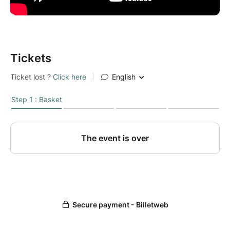
Robert Lamoureux “ le père des humoristes français “
disait Coluche…
A partir de 10 ans.
Tickets