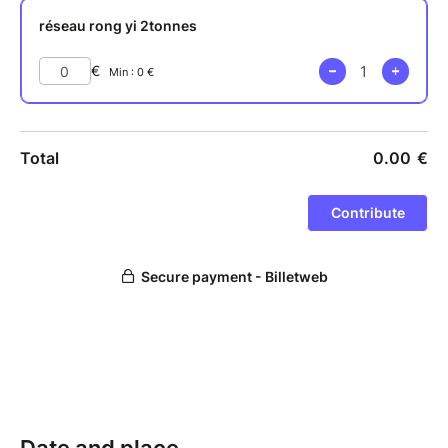
basés sur des données scientifiques
d’organismes reconnus (
ADEME
,
GIEC
, Insee,
Negawatt
,
Banque Mondiale
…)
Identifier les grands leviers d’action.
Prendre conscience de l’importance d’agir et
donner envie de passer à l’action.
Mesurer l’importance de l’intelligence
collective et du pouvoir d’influence.
Fait écho à la démarche de transition d’une
organisation
Il sera animé par Vincent, consultant climat-résilience
rong yi solutions, experte en stratégies de
décarbonation.
Rong yi organise et ouvre cet atelier pour les
membres de son réseau.
La session aura lieu dans nos locaux Atelier sur 3h,