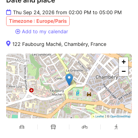
Date and place
dans nos locaux, dans le centre de Chambéry.
Thu Sep 24, 2026 from 02:00 PM to 05:00 PM
Au 122 faubourg maché, Chambéry, à droite de la
Biocoop, sonnez à rog yi et montez au 1er étage.
Timezone : Europe/Paris
Venez avec votre sourire et bonne humeur.
Add to my calendar
122 Faubourg Maché, Chambéry, France
+
−
| ©
Leaflet
OpenStreetMap