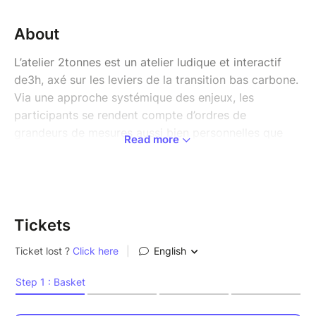
About
L’atelier 2tonnes est un atelier ludique et interactif
de3h, axé sur les leviers de la transition bas carbone.
Via une approche systémique des enjeux, les
participants se rendent compte d’ordres de
grandeurs de mesures aussi bien personnelles que
Read more
collectives.
Stimulant, l’atelier 2tonnes est particulièrement
pertinent au sein de votre entreprise ou de votre
collectivité : c’est aussi l’occasion de voir comment
Tickets
embarquer les équipes vers votre transition
d’organisation !
Pourquoi faire un atelier 2tonnes ?
Connaître les principaux ordres de grandeurs