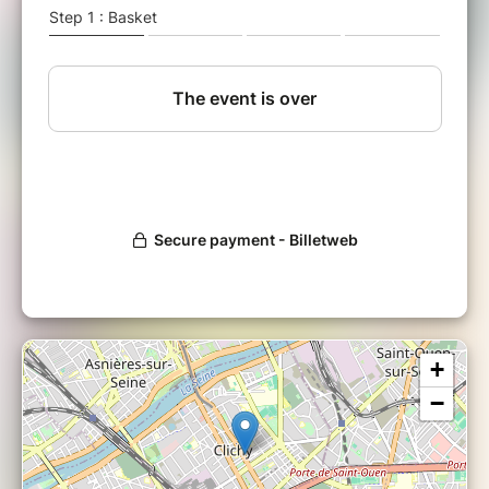
le pro, rendez-vous sur
https://puzzleclimat.org.
Cet atelier citoyen est animé bénévolement.
Le prix de votre participation est libre avec un
montant minimum de 10€ et cela finance
l'association Puzzle Climat (PSI Climat).
Qu'est-ce qu'un prix libre ?
C'est une
estimation au plus juste entre vos possibilités,
votre situation financière personnelle et la
valorisation du temps, du matériel, du travail
de l'animateur·rice et de l'association pour
réaliser cet atelier. C'est un principe de
confiance et d'équité qui nous permet aussi de
construire un modèle de société plus juste et
plus solidaire. Par conséquent, merci
+
d'envisager votre participation en toute
conscience. Ces contributions financières
−
aident l'association à se développer et ainsi à
sensibiliser plus de personnes.
Cette session aura lieu en présentiel à