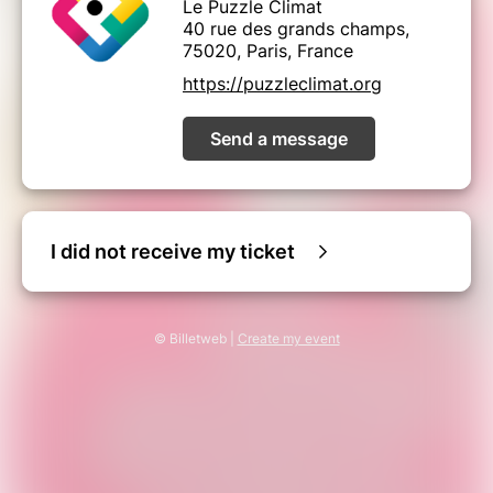
Le Puzzle Climat
pour diviser par deux l'empreinte carbone
40 rue des grands champs,
moyenne des français·es en 5 ans, sans revenir
75020, Paris, France
à la lampe à huile !
Cet atelier a été créé par Benoit Marienval,
https://puzzleclimat.org
Thierry Sifodil et Aurélien Déragne. Une équipe
projet de 10 contributeurs.rices participe à son
Send a message
développement.
I did not receive my ticket
© Billetweb |
Create my event