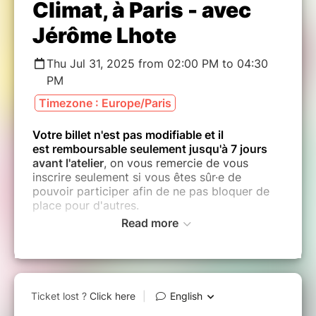
Climat, à Paris - avec
Jérôme Lhote
Thu Jul 31, 2025 from 02:00 PM to 04:30
PM
Timezone : Europe/Paris
Votre billet n'est pas modifiable et il
est remboursable seulement jusqu'à 7 jours
avant l'atelier
, on vous remercie de vous
inscrire seulement si vous êtes sûr·e de
pouvoir participer afin de ne pas bloquer de
place pour d'autres.
Read more
Cet atelier citoyen est destiné aux particuliers
.
Les participant·e·s pro sont acceptés
seulement en test, maximum 1 représentant
d'une même entreprise par atelier, et 3 d'une
même entreprise tous ateliers citoyens
confondus. Si vous souhaitez plus d’infos sur