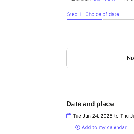
la viande et magnat de la con
les entraînant à la faillite et
abattoirs. Jeanne Dark, memb
Salut, cherche à convaincre M
Date and place
Tue Jun 24, 2025 to Thu J
Add to my calendar