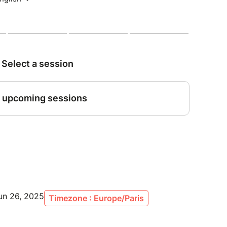
serve, va se débarrasser de ses concurrents en
 par là-même, accroître la misère des ouvriers des
re des « Chapeaux noirs », sorte d'Armée du
auler de sauver les pauvres.
un 26, 2025
Timezone : Europe/Paris