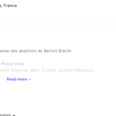
s, France
eanne des abattoirs de Bertolt Brecht
: Prisca Lona
 Evelyn Bledniak, Marc Durand, Sandra Ghenassia
Peyregne
Read more
La vision très actuelle d'un monde sur fond de
s et de spiritualité.
e marché de la conserve de viande. Mauler, roi de