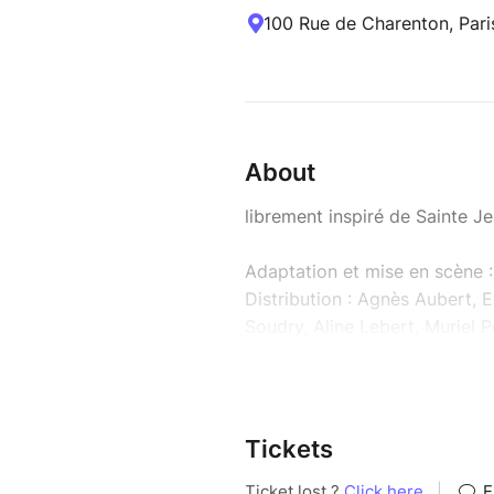
100 Rue de Charenton, Pari
About
librement inspiré de Sainte J
Adaptation et mise en scène 
Distribution : Agnès Aubert,
Soudry, Aline Lebert, Muriel 
Une fable moderne grinçante. 
capitalisme, de classes sociale
Tickets
La concurrence est rude sur l