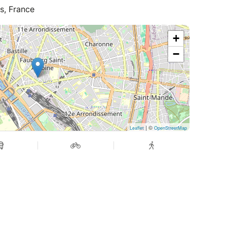
s, France
+
−
| ©
Leaflet
OpenStreetMap