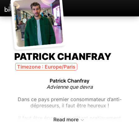
PATRICK CHANFRAY
Timezone : Europe/Paris
Patrick Chanfray
Advienne que devra
Dans ce pays premier consommateur d’anti-
dépresseurs, il faut être heureux !
Il faut être épanoui, en n’étant pratiquement
Read more
pas envieux.
Il faut collectionner les réussites, grâce à nos
erreurs.