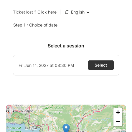
Il faut manger bio, pour être malade un peu
plus tard que prévu.
Il faut avoir des loisirs, mais responsables.
Il faut rester soi-même, en étant comme tout
le monde, et surtout il faut se détendre, ok ?!
Alors venez comme vous êtes, même si c’est
pas la meilleure version de vous-même, on va
essayer de comprendre ensemble pourquoi
tout nous pousse à sortir de notre zone de
confort alors que l’on y est même jamais entré.
Quoiqu’il en soit : Advienne que devra.
Ouverture des portes à 19h00
Bar et petite restauration sur place avant le
spectacle
+
−