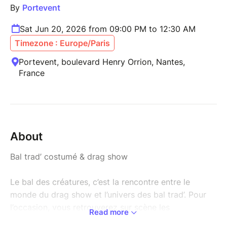
By
Portevent
Sat Jun 20, 2026 from 09:00 PM to 12:30 AM
Timezone : Europe/Paris
Portevent, boulevard Henry Orrion, Nantes,
France
About
Bal trad’ costumé & drag show
Le bal des créatures, c’est la rencontre entre le
monde du drag show et l’univers des bal trad’. Pour
l’occasion, vous retrouverez sur scène les
Read more
drags
Gono Del Rey
et
Hot Headed Christine
, ainsi