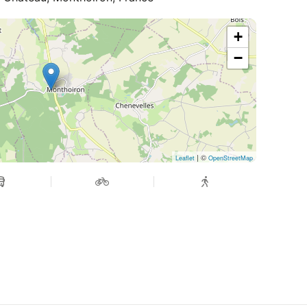
+
−
| ©
Leaflet
OpenStreetMap