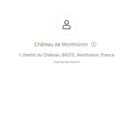
Château de Monthoiron
1 chemin du Château, 86210, Monthoiron, France
0609767937
Send a message