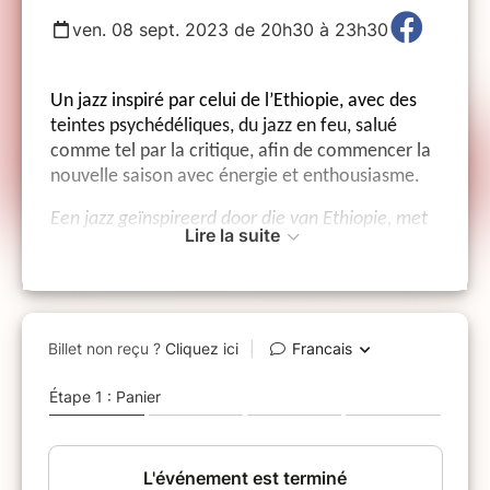
ven. 08 sept. 2023 de 20h30 à 23h30
Un jazz inspiré par celui de l’Ethiopie, avec des
teintes psychédéliques, du jazz en feu, salué
comme tel par la critique, afin de commencer la
nouvelle saison avec énergie et enthousiasme.
Een jazz geïnspireerd door die van Ethiopie, met
Lire la suite
psychedelische tinten om het nieuwe seizoen
met energie en enthousiasme te beginnen.
Line up
: Nathan Daems, Saxophone &
bandleader ; Jon Birdsong, cornet ; Simon Segers,
batterie ; Filip Vandebril, Basse ; Karel
Cuelenaere, claviers