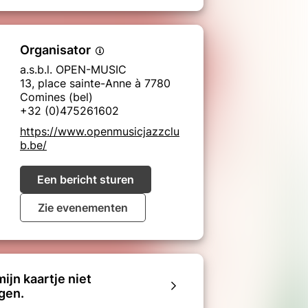
Organisator
a.s.b.l. OPEN-MUSIC
13, place sainte-Anne à 7780
Comines (bel)
+32 (0)475261602
https://www.openmusicjazzclu
b.be/
Een bericht sturen
Zie evenementen
mijn kaartje niet
gen.