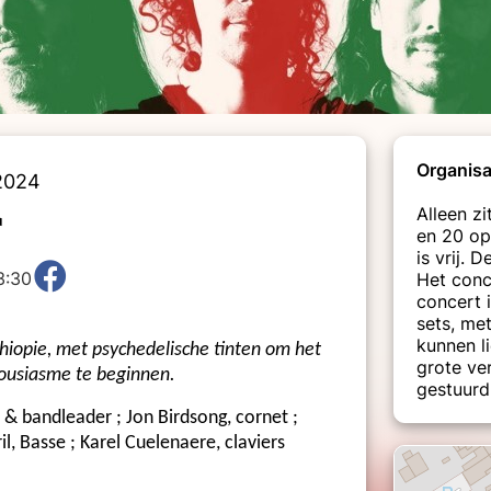
Organisa
2024
r
Alleen z
en 20 op
is vrij.
3:30
Het conc
concert 
sets, me
kunnen li
thiopie, met psychedelische tinten om het
grote ve
ousiasme te beginnen.
gestuurd
 bandleader ; Jon Birdsong, cornet ;
il, Basse ; Karel Cuelenaere, claviers