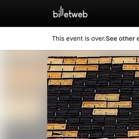
This event is over.
See other 