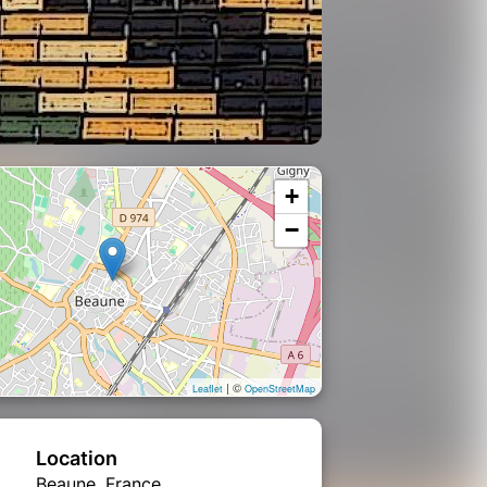
+
−
| ©
Leaflet
OpenStreetMap
Location
Beaune, France