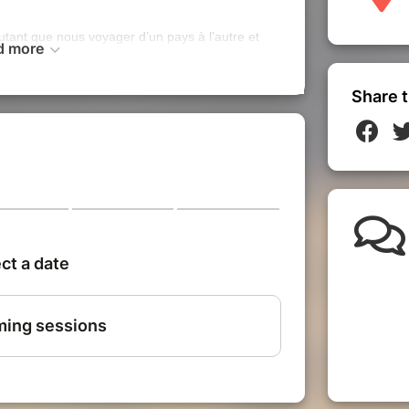
autant que nous voyager d’un pays à l’autre et
d more
rez donc des vieilles connaissances à des
u partout. Découvrez surtout la migration
 et expressions entre deux, parfois même trois
Share t
Allemand ne sont pas nécessaires pour suivre la
ore un peu plus.
riée pour des collégiens et d'autres
écouvriront un nouvel accès ludique pour se
our chaque amoureux de l'histoire, de l'histoire
nd
– évidemment ! Elle est inspirée par
franco-allemande « Arte ».
re groupe, classe, comité de jumelage...