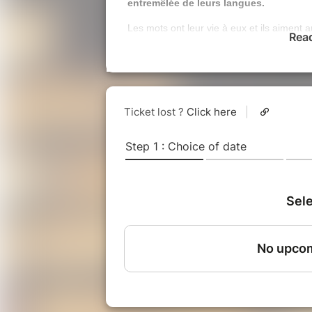
entremêlée de leurs langues.
Les mots ont leur vie à eux et ils aiment 
Rea
découvrir de nouveaux contextes. Rencont
endroits étonnants et des faux-amis un pe
secrète, parfois très étonnante, des mots
pays.
Ouverte à tous
, des connaissances de l'
visite, mais peuvent aider à s'amuser enc
Cette visite est
particulièrement approp
apprentis de la langue allemande
.
Ils d
familiariser avec leur sujet d’études. Et p
des langues et de la Bourgogne.
La visite existe
en français et en allema
l’émission « Karambolage » de la chaine 
Cette visite peut-être privatisée pour vot