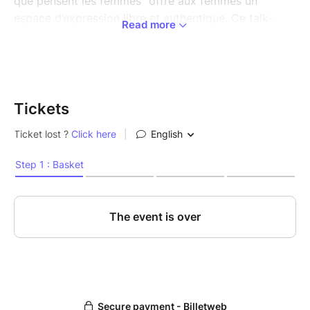
que pensent les femmes" offre aux femmes un
espace d’expression libre et authentique. Ce talk-
Read more
show unique réunit des voix variées prêtes à aborder
sans détour les grandes questions de société :
féminisme, relations, travail, maternité, pression
sociale, émotions… Tout est sur la table !
Tickets
Au programme :
- Prises de parole sans retenue
- Moments de réflexion et d’humour
- Débats animés et interactions avec le public
OUVERT À TOUS