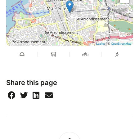
19h00 — Cabaret d'Improvisation
Un spectacle entièrement improvisé où tout peut
arriver. Personne ne sait ce qui va se passer, pas
même les comédien.nes !
| ©
Parlez-en autour de vous !
Leaflet
OpenStreetMap
Morgane, Céline et Jérome
@flow.motion.marseille
Share this page