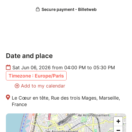
12h30 — Repas partagé
Apportez ce qui vous fait plaisir et partageons
ensemble.
14h00 — Tantra Yoga (avec Morgane, membre du
collectif !)
Date and place
Sortir du mental. Revenir au ressenti et à la présence.
Sat Jun 06, 2026 from 04:00 PM to 05:30 PM
16h00 — Initiation au Zouk Brésilien
Timezone : Europe/Paris
Rythme, connexion, musicalité. Débutant·es
bienvenu.es !
Add to my calendar
Le Cœur en tête, Rue des trois Mages, Marseille,
17h45 — Espace Émergence
France
Et si nous nous offrions simplement du temps ?
Créer, échanger, dessiner, tirer les cartes… ou
+
simplement être là.
−