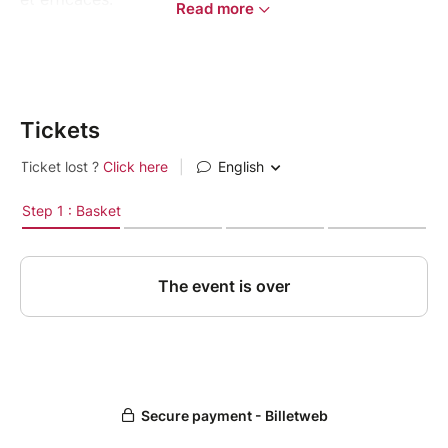
Read more
Les règles d’or à connaître : les 6 bonnes
pratiques du placement
Apprendre à maîtriser sa fiscalité
Les 4 leviers d’enrichissement pour se créer
et optimiser son patrimoine
Tickets
Le stock qui « dort » : on en fait quoi ?
Découverte de l’immobilier papier à travers
les SCPI, une autre façon d’investir dans
l’immobilier
Objectif de la conférence : vous transmettre une
vision structurée, pragmatique et accessible du
placement afin de bâtir une stratégie patrimoniale
solide !
Au plaisir de partager mes connaissances avec vous !