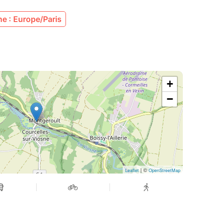
e : Europe/Paris
+
−
| ©
Leaflet
OpenStreetMap