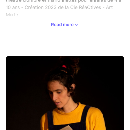
théâtre d’ombre et marionnettes pour enfants de 4 à
10 ans - Création 2023 de la Cie RéaCtives - Art
Mixte.
Read more
Un spectacle de Noël pour les 4-10 ans entremêlant
théâtre, marionnettes et théâtre d’ombre, écrit et
interprété par Alice MERCADIER et Valérian COLLOT
sur une mise en scène de Véronique MASSAT, pour
partir à la rencontre histoires des Noëls de
différents pays d’Europe et de leurs légendes
oubliées…
Quelques mots sur le spectacle :
C’est le jour J ! Attention, que personne ne touche à
la malle ! Toutes les créatures des légendes de Noël
risqueraient de s’en échapper ! C’est compris ?
Juliette, tu as bien compris ? Dis Mamie Violette.