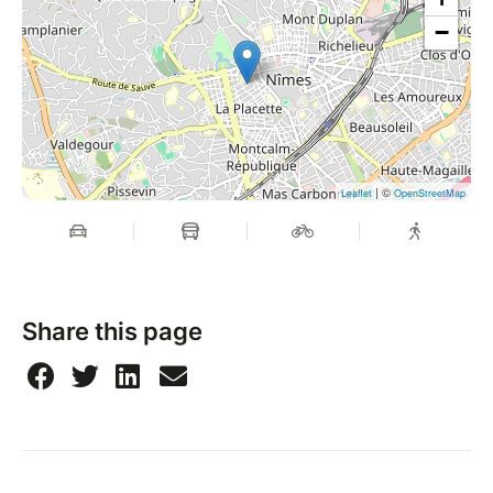
−
| ©
Leaflet
OpenStreetMap
Share this page