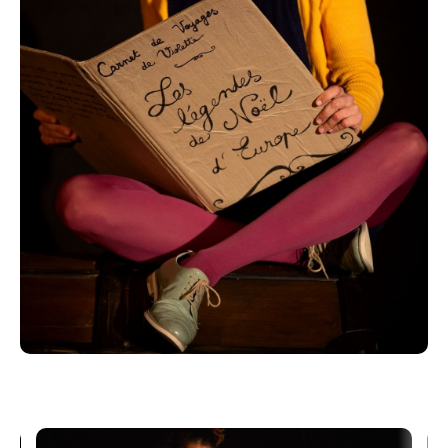
Oui, oui mamie ! Ne t’inquiète pas, tu me connais,
j’écoute toujours très bien ! Répond-elle, les yeux
pétillants pleins de malice et un sourire narquois en
coin...
Invitée par le chat islandais Jolakoturinn, Juliette
entre dans la malle magique et un autre Noël s’ouvre
à elle… C’est ainsi que Juliette part à la rencontre des
histoires des Noëls de différents pays d’Europe et de
leurs légendes oubliées…