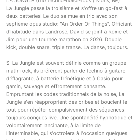
LA JUNGLE (trio techno-noise-rock / Mons, BE)
La Jungle passe la troisième et s'offre un go-fast à
deux batteries! Le duo se mue en trio avec son
septième opus studio: "An Order Of Things". Officiant
d’habitude dans Landrose, David se joint à Roxie et
Jim pour une tournée marathon en 2026. Double
kick, double snare, triple transe. La danse, toujours.
Si La Jungle est souvent définie comme un groupe
math-rock, ils préfèrent parler de techno à guitare
déflagrante, à batterie frénétique et à Casio pour
gamin, sauvage et effrontément dansante.
Empruntant les codes traditionnels de la noise, La
Jungle s'en réapproprient des bribes et bouclent le
tout pour répéter compulsivement des séquences
toujours conçues live. Une spontanéité hypnotique et
volontairement lancinante, à la limite de
l'interminable, qui s'octroiera à l'occasion quelques