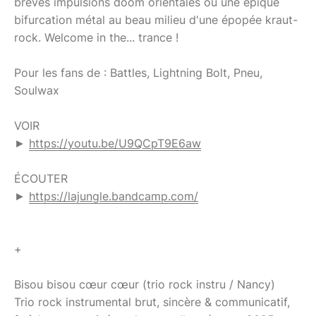
brèves impulsions doom orientales ou une épique
bifurcation métal au beau milieu d'une épopée kraut-
rock. Welcome in the... trance !
Pour les fans de : Battles, Lightning Bolt, Pneu,
Soulwax
VOIR
►
https://youtu.be/U9QCpT9E6aw
ÉCOUTER
►
https://lajungle.bandcamp.com/
+
Bisou bisou cœur cœur (trio rock instru / Nancy)
Trio rock instrumental brut, sincère & communicatif,