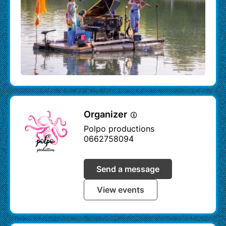
crédits:
photo bannière haute ©Etienne Renzo
photo capsule droite ©Etienne Renzo
Le pianO du lac / le Catapiano / création Voël
/
www.pianodulac.eu
Organizer
Polpo productions
0662758094
Send a message
View events