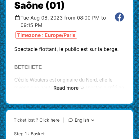
Saône (01)
Tue Aug 08, 2023 from 08:00 PM to
09:15 PM
Timezone : Europe/Paris
Spectacle flottant, le public est sur la berge.
BETCHETE
Cécile Wouters est originaire du Nord, elle le
Read more
revendique haut et fort! Dans ce spectacle créé en
2021 elle met en avant le patrimoine culturel et
musical de son “pays”. Un concert où se mêlent
des compositions originales, musique classique et
traditionnelles. En trio, entourée de musiciennes
sensibles à ce répertoire, elle rend hommage
aussi bien aux géants des ducasses et traditions