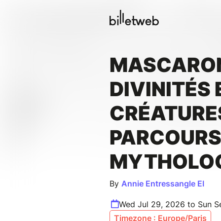
MASCARO
DIVINITÉS 
CRÉATURES
PARCOUR
MYTHOLO
By
Annie Entressangle EI
Wed Jul 29, 2026 to Sun S
Timezone : Europe/Paris