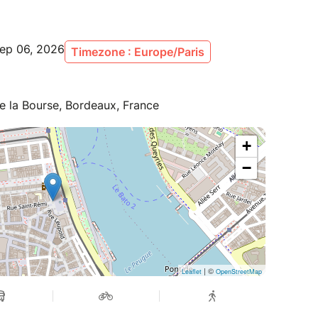
Sep 06, 2026
Timezone : Europe/Paris
de la Bourse, Bordeaux, France
+
−
| ©
Leaflet
OpenStreetMap