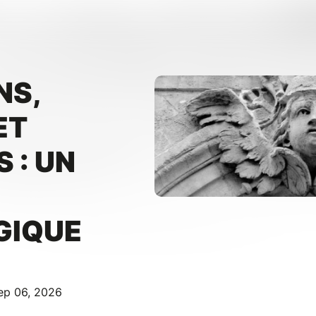
NS,
ET
 : UN
S
GIQUE
ep 06, 2026