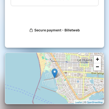
+
−
| ©
Leaflet
OpenStreetMap