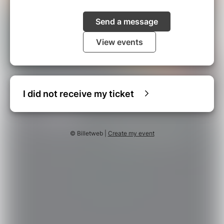
Send a message
View events
I did not receive my ticket
© Billetweb |
Create my event