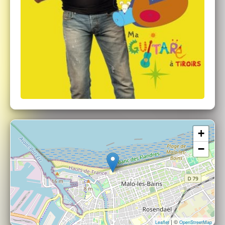
+
−
| ©
Leaflet
OpenStreetMap