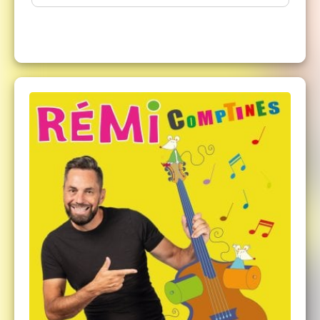
platine et deux disques d'or à son actif, il est l'artiste
incontournable pour les petits.
Au CASINO de PARIS le
13 décembre, Sébastopol le 22 novembre, en tournée
dans toute la francophonie…
A savoir :
le spectacle est en configuration assise. Les
places sont payantes pour les enfants à partir de 1 an.
Les plus jeunes bébés, de la naissance à 11 mois, sont
bien sûr les bienvenus (réservez un billet gratuit, un
justificatif vous sera demandé à l'entrée).